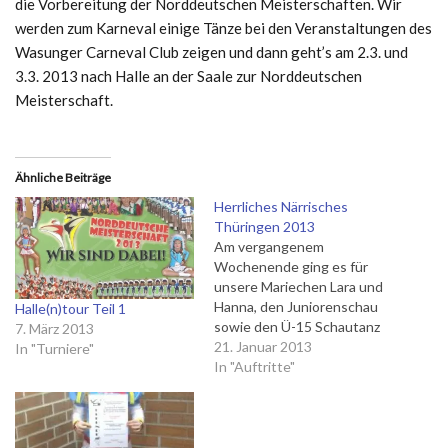
die Vorbereitung der Norddeutschen Meisterschaften. Wir
werden zum Karneval einige Tänze bei den Veranstaltungen des
Wasunger Carneval Club zeigen und dann geht’s am 2.3. und
3.3. 2013 nach Halle an der Saale zur Norddeutschen
Meisterschaft.
Ähnliche Beiträge
Herrliches Närrisches
Thüringen 2013
Am vergangenem
Wochenende ging es für
unsere Mariechen Lara und
Hanna, den Juniorenschau
Halle(n)tour Teil 1
sowie den Ü-15 Schautanz
7. März 2013
nach Erfurt zur MDR TV-
21. Januar 2013
In "Turniere"
Aufzeichnung „Herrliches
In "Auftritte"
Närrisches Thüringen“ Am
späten Freitag Nachmittag
machten sich der Bus und 3
Autos auf den Weg in die