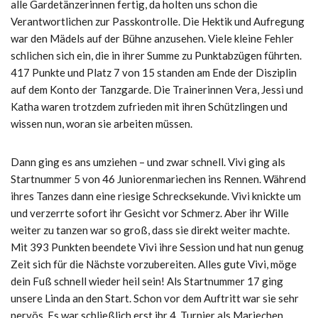
alle Gardetänzerinnen fertig, da holten uns schon die
Verantwortlichen zur Passkontrolle. Die Hektik und Aufregung
war den Mädels auf der Bühne anzusehen. Viele kleine Fehler
schlichen sich ein, die in ihrer Summe zu Punktabzügen führten.
417 Punkte und Platz 7 von 15 standen am Ende der Disziplin
auf dem Konto der Tanzgarde. Die Trainerinnen Vera, Jessi und
Katha waren trotzdem zufrieden mit ihren Schützlingen und
wissen nun, woran sie arbeiten müssen.
Dann ging es ans umziehen – und zwar schnell. Vivi ging als
Startnummer 5 von 46 Juniorenmariechen ins Rennen. Während
ihres Tanzes dann eine riesige Schrecksekunde. Vivi knickte um
und verzerrte sofort ihr Gesicht vor Schmerz. Aber ihr Wille
weiter zu tanzen war so groß, dass sie direkt weiter machte.
Mit 393 Punkten beendete Vivi ihre Session und hat nun genug
Zeit sich für die Nächste vorzubereiten. Alles gute Vivi, möge
dein Fuß schnell wieder heil sein! Als Startnummer 17 ging
unsere Linda an den Start. Schon vor dem Auftritt war sie sehr
nervös. Es war schließlich erst ihr 4. Turnier als Mariechen.