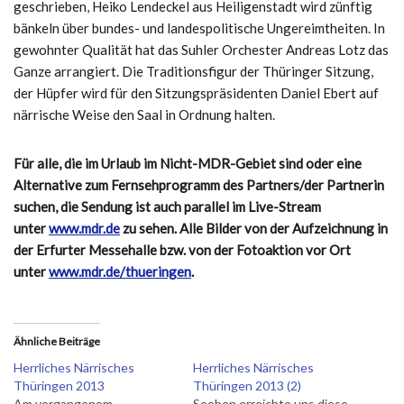
geschrieben, Heiko Lendeckel aus Heiligenstadt wird zünftig
bänkeln über bundes- und landespolitische Ungereimtheiten. In
gewohnter Qualität hat das Suhler Orchester Andreas Lotz das
Ganze arrangiert. Die Traditionsfigur der Thüringer Sitzung,
der Hüpfer wird für den Sitzungspräsidenten Daniel Ebert auf
närrische Weise den Saal in Ordnung halten.
Für alle, die im Urlaub im Nicht-MDR-Gebiet sind oder eine
Alternative zum Fernsehprogramm des Partners/der Partnerin
suchen, die Sendung ist auch parallel im Live-Stream
unter
www.mdr.de
zu sehen.
Alle Bilder von der Aufzeichnung in
der Erfurter Messehalle bzw. von der Fotoaktion vor Ort
unter
www.mdr.de/thueringen
.
Ähnliche Beiträge
Herrliches Närrisches
Herrliches Närrisches
Thüringen 2013
Thüringen 2013 (2)
Am vergangenem
Soeben erreichte uns diese