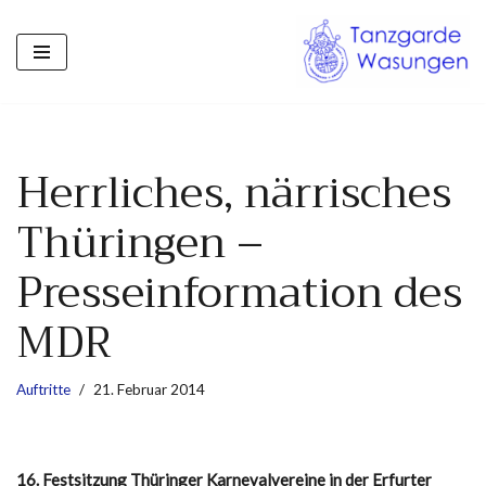
Zum
Inhalt
springen
Herrliches, närrisches
Thüringen –
Presseinformation des
MDR
Auftritte
21. Februar 2014
16. Festsitzung Thüringer Karnevalvereine i
n der Erfurter