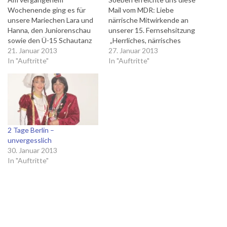
Wochenende ging es für
Mail vom MDR: Liebe
unsere Mariechen Lara und
närrische Mitwirkende an
Hanna, den Juniorenschau
unserer 15. Fernsehsitzung
sowie den Ü-15 Schautanz
„Herrliches, närrisches
nach Erfurt zur MDR TV-
21. Januar 2013
Thüringen“ Ich möchte Euch
27. Januar 2013
Aufzeichnung „Herrliches
In "Auftritte"
allen für Eure tollen
In "Auftritte"
Närrisches Thüringen“ Am
Darbietungen – ob Tanz,
späten Freitag Nachmittag
Gesang oder Bütt, ob
machten sich der Bus und 3
Elferrat, Trainerinnen und
Autos auf den Weg in die
Trainer, Prinzenpaare – ganz
Messehalle, denn die
herzlich danken. Und ganz
Proben für die
besonders Daniel und
2 Tage Berlin –
Fernsehsitzung standen an.
Jessica. Wir sind fertig…
unvergesslich
…
30. Januar 2013
In "Auftritte"