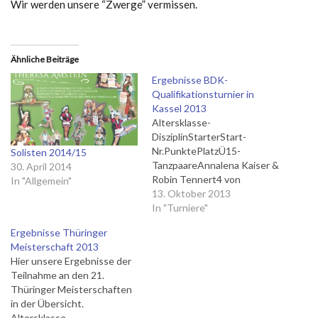
Wir werden unsere “Zwerge” vermissen.
Ähnliche Beiträge
Ergebnisse BDK-
Qualifikationsturnier in
Kassel 2013
Altersklasse-
DisziplinStarterStart-
Nr.PunktePlatzÜ15-
Solisten 2014/15
TanzpaareAnnalena Kaiser &
30. April 2014
Robin Tennert4 von
In "Allgemein"
84023Ü15-
13. Oktober 2013
TanzpaareDesireé Rieger &
In "Turniere"
Tobias Schütz8 von
Ergebnisse Thüringer
84004Ü15-
Meisterschaft 2013
MarschtanzWeibliche
Hier unsere Ergebnisse der
Garde3 von 134171 +
Teilnahme an den 21.
QualiÜ15-
Thüringer Meisterschaften
TanzmariechenMareen
in der Übersicht.
Schultze15 von
Altersklasse-