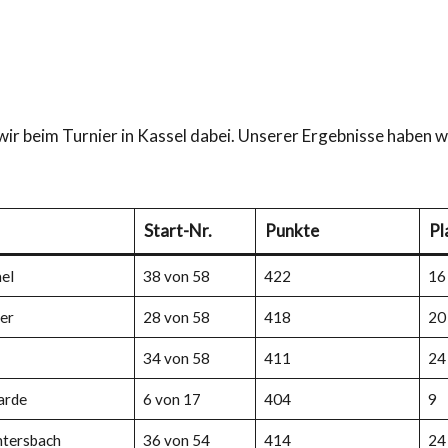
wir beim Turnier in Kassel dabei. Unserer Ergebnisse haben w
Start-Nr.
Punkte
Pl
el
38 von 58
422
16
er
28 von 58
418
20
34 von 58
411
24
arde
6 von 17
404
9
tersbach
36 von 54
414
24