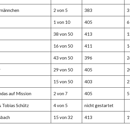
dmännchen
2 von 5
383
3
1 von 10
405
6
38 von 50
413
1
16 von 50
411
1
43 von 50
396
2
r
29 von 50
405
2
15 von 50
403
2
ndas auf Mission
2 von 7
405
5
& Tobias Schütz
4 von 5
nicht gestartet
sbach
15 von 32
413
1