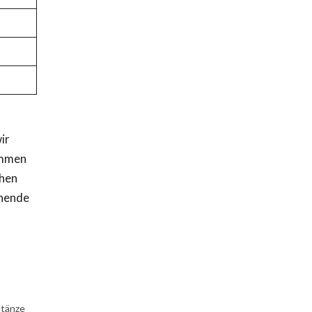
ir
ommen
chen
enende
utänze