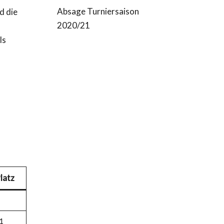
Absage Turniersaison
d die
2020/21
ls
latz
1