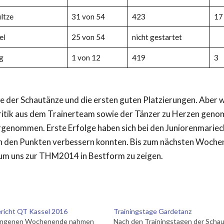
ltze
31 von 54
423
17
el
25 von 54
nicht gestartet
g
1 von 12
419
3
e der Schautänze und die ersten guten Platzierungen. Aber w
e Kritik aus dem Trainerteam sowie der Tänzer zu Herzen gen
rgenommen. Erste Erfolge haben sich bei den Juniorenmarie
e in den Punkten verbessern konnten. Bis zum nächsten Woch
, um uns zur THM2014 in Bestform zu zeigen.
ericht QT Kassel 2016
Trainingstage Gardetanz
angenen Wochenende nahmen
Nach den Trainingstagen der Scha