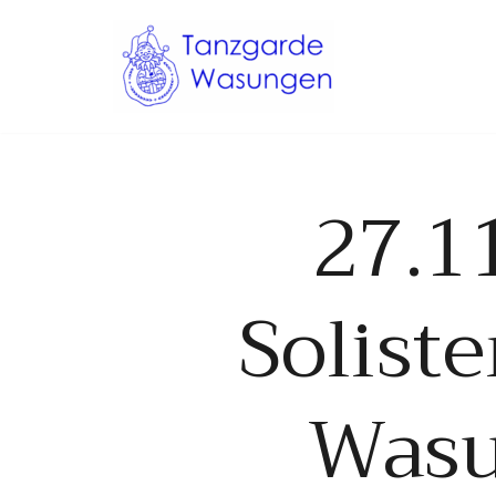
Zum
Inhalt
springen
27.1
Solist
Wasu