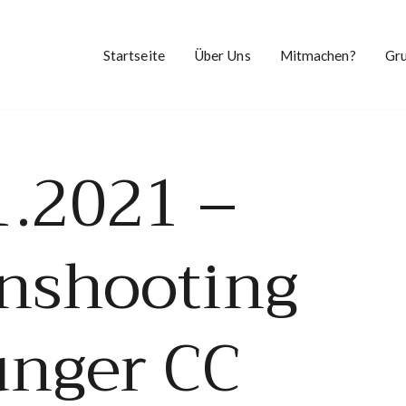
Startseite
Über Uns
Mitmachen?
Gr
1.2021 –
enshooting
nger CC