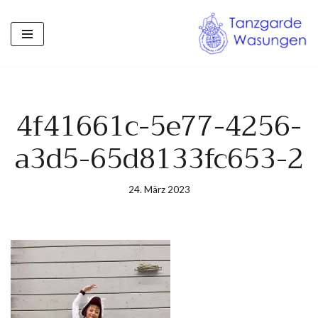
Zum
Inhalt
springen
4f41661c-5e77-4256-
a3d5-65d8133fc653-2
24. März 2023