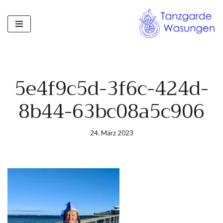
Zum
Inhalt
springen
5e4f9c5d-3f6c-424d-
8b44-63bc08a5c906
24. März 2023