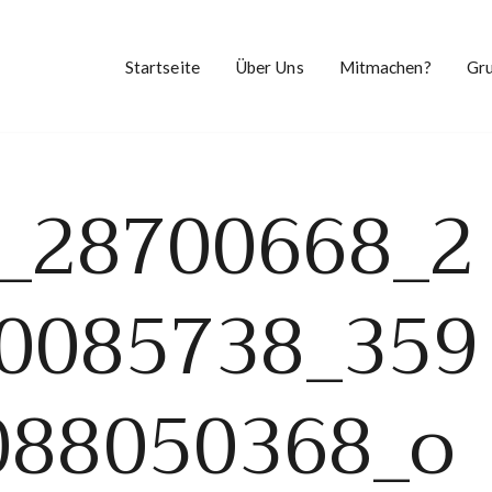
Startseite
Über Uns
Mitmachen?
Gr
_28700668_2
0085738_359
088050368_o