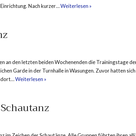
 Einrichtung. Nach kurzer…
Weiterlesen »
nz
en an den letzten beiden Wochenenden die Trainingstage d
ichen Garde in der Turnhalle in Wasungen. Zuvor hatten sich 
m dort…
Weiterlesen »
 Schautanz
im Zeichen der Schautänze. Alle Gruppen führten ihren allj